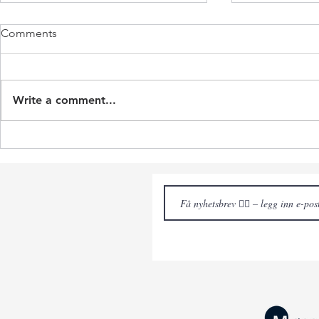
Comments
Write a comment...
Skal bli smarthotell
Byttet seg o
ned